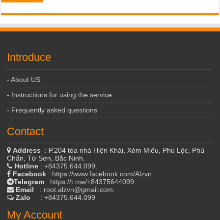
Introduce
- About US
- Instructions for using the service
- Frequently asked questions
Contact
Address
: P.204 tòa nhà Hiện Khải, Xóm Miếu, Phù Lộc, Phù
Chẩn, Từ Sơn, Bắc Ninh.
Hotline
:
+84375.644.099
.
Facebook
:
https://www.facebook.com/Alzvn
Telegram
:
https://t.me/+84375644099
.
Email
:
root.alzvn@gmail.com
.
Zalo
:
+84375.644.099
My Account